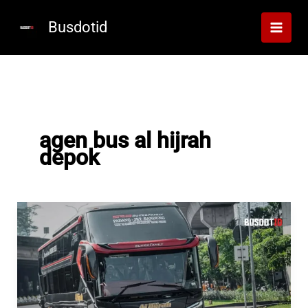
Lewati
ke
Busdotid
konten
agen bus al hijrah
depok