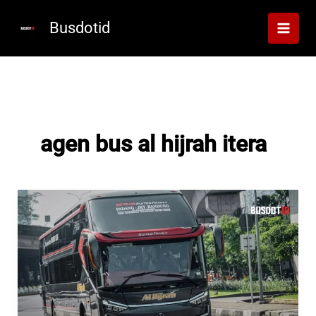
Lewati
ke
Busdotid
konten
agen bus al hijrah itera