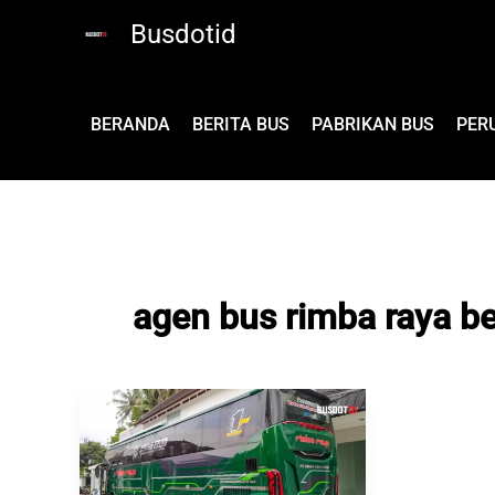
Lewati
Busdotid
ke
konten
BERANDA
BERITA BUS
PABRIKAN BUS
PER
agen bus rimba raya b