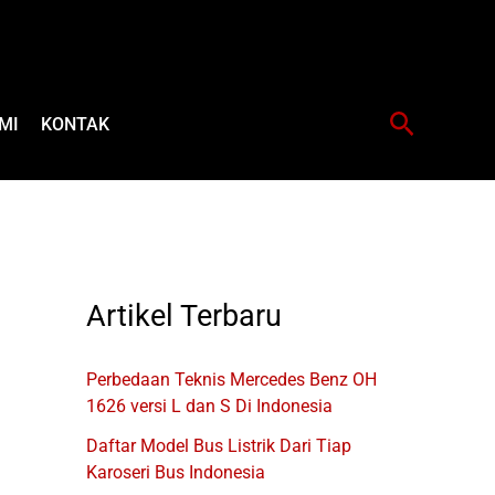
Cari
MI
KONTAK
Artikel Terbaru
Perbedaan Teknis Mercedes Benz OH
1626 versi L dan S Di Indonesia
Daftar Model Bus Listrik Dari Tiap
Karoseri Bus Indonesia