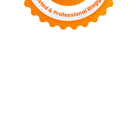
Tentang Kami
Kontak
Sitemap
Kebijakan Privasi
Syarat dan Ketentuan
Disclaimer