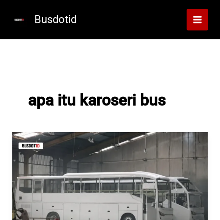
Lewati
ke
Busdotid
konten
apa itu karoseri bus