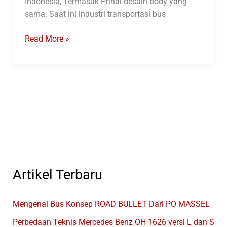
Indonesia, Termasuk Prihal desain body yang
sama. Saat ini industri transportasi bus
Apa
Read More »
Bedanya
Karoseri
Dan
Body
Repair
Bus
Artikel Terbaru
Mengenal Bus Konsep ROAD BULLET Dari PO MASSEL
Perbedaan Teknis Mercedes Benz OH 1626 versi L dan S