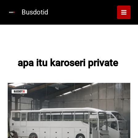
Lewati
ke
Busdotid
konten
apa itu karoseri private