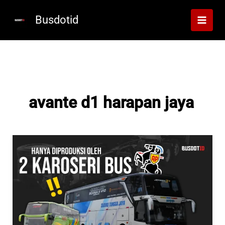
Lewati
ke
Busdotid
konten
avante d1 harapan jaya