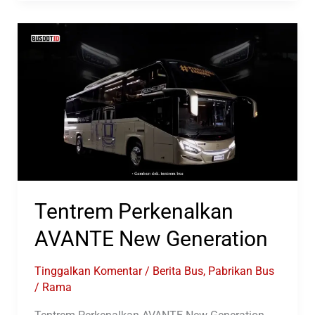
Fitur
Baru
dan
Ubahan
Bus
AVANTE
2025
Tentrem Perkenalkan
AVANTE New Generation
Tinggalkan Komentar
/
Berita Bus
,
Pabrikan Bus
/
Rama