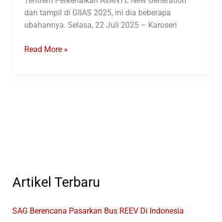
Tentrem Perkenalkan AVANTE New Generation
dan tampil di GIIAS 2025, ini dia beberapa
ubahannya. Selasa, 22 Juli 2025 – Karoseri
Tentrem
Read More »
Perkenalkan
AVANTE
New
Generation
Artikel Terbaru
SAG Berencana Pasarkan Bus REEV Di Indonesia