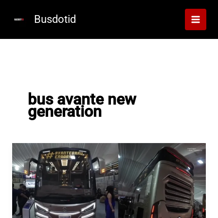
Lewati
ke
Busdotid
konten
bus avante new
generation