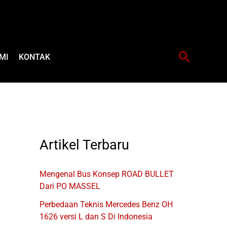
Cari
MI
KONTAK
Artikel Terbaru
Mengenal Bus Konsep ROAD BULLET
Dari PO MASSEL
Perbedaan Teknis Mercedes Benz OH
1626 versi L dan S Di Indonesia