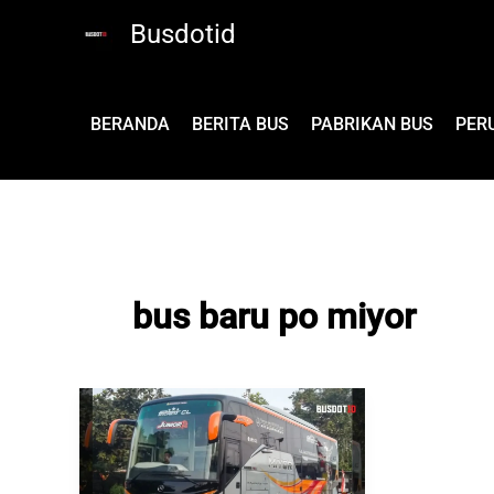
Lewati
Busdotid
ke
konten
BERANDA
BERITA BUS
PABRIKAN BUS
PER
bus baru po miyor