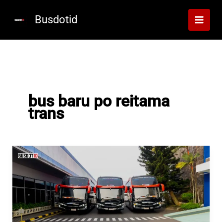
Lewati
ke
Busdotid
konten
bus baru po reitama
trans