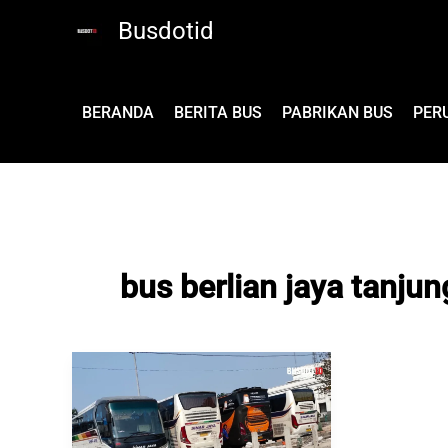
Lewati
Busdotid
ke
konten
BERANDA
BERITA BUS
PABRIKAN BUS
PER
bus berlian jaya tanjun