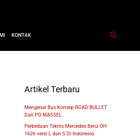
Cari
MI
KONTAK
Artikel Terbaru
Mengenal Bus Konsep ROAD BULLET
Dari PO MASSEL
Perbedaan Teknis Mercedes Benz OH
1626 versi L dan S Di Indonesia