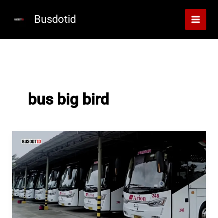
Lewati
ke
Busdotid
konten
bus big bird