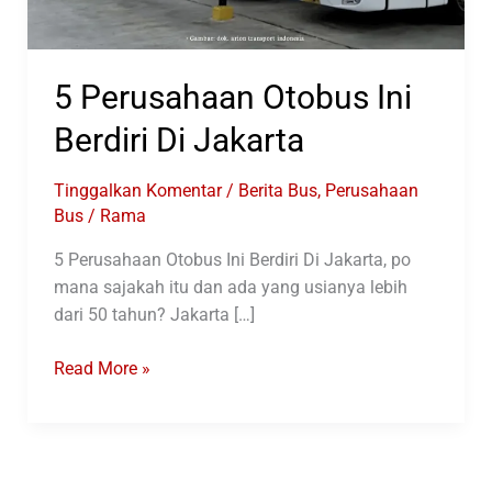
5 Perusahaan Otobus Ini
Berdiri Di Jakarta
Tinggalkan Komentar
/
Berita Bus
,
Perusahaan
Bus
/
Rama
5 Perusahaan Otobus Ini Berdiri Di Jakarta, po
mana sajakah itu dan ada yang usianya lebih
dari 50 tahun? Jakarta […]
5
Read More »
Perusahaan
Otobus
Ini
Berdiri