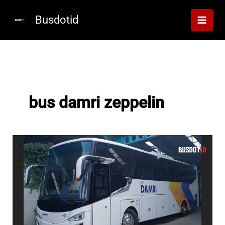
Lewati
ke
Busdotid
konten
bus damri zeppelin