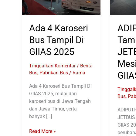
Ada 4 Karoseri
ADI
Bus Tampil Di
Tamp
GIIAS 2025
JET
Mesi
Tinggalkan Komentar
/
Berita
Bus
,
Pabrikan Bus
/
Rama
GIIA
Ada 4 Karoseri Bus Tampil Di
Tinggal
GIIAS 2025, mulai dari
Bus
,
Pab
karoseri bus di Jawa Tengah
dan Jawa Timur, serta
ADIPUTR
banyak […]
JETBUS 
GIIAS 20
Ada
Read More »
perubaha