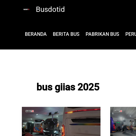
Lewati
Busdotid
ke
konten
BERANDA
BERITA BUS
PABRIKAN BUS
PER
bus giias 2025