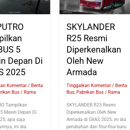
PUTRO
SKYLANDER
ilkan
R25 Resmi
BUS 5
Diperkenalkan
n Depan Di
Oleh New
S 2025
Armada
kan Komentar
/
Berita
Tinggalkan Komentar
/
Berita
rikan Bus
/
Rama
Bus
,
Pabrikan Bus
/
Rama
O Tampilkan
SKYLANDER R25 Resmi
5 Mesin Depan Di
Diperkenalkan Oleh New
25, apa saja
Armada di GIIAS 2025, ini dia
nnya, ini dia
perubahan dan fitur-fitur baru