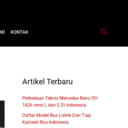
Cari
MI
KONTAK
Artikel Terbaru
Perbedaan Teknis Mercedes Benz OH
1626 versi L dan S Di Indonesia
Daftar Model Bus Listrik Dari Tiap
Karoseri Bus Indonesia