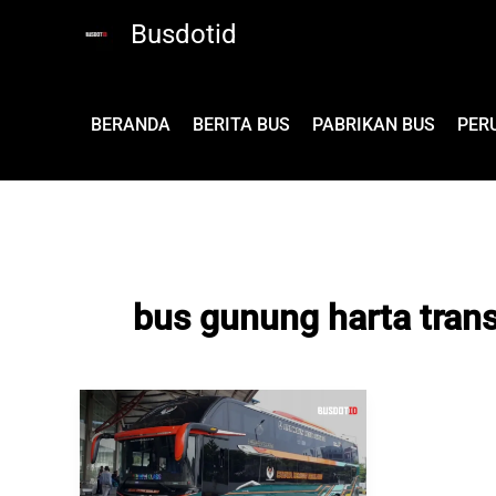
Lewati
Busdotid
ke
konten
BERANDA
BERITA BUS
PABRIKAN BUS
PER
bus gunung harta tran