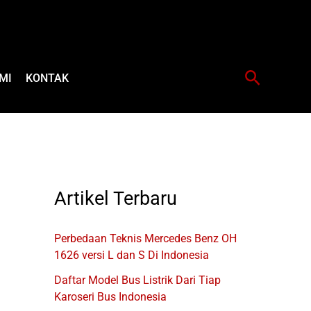
Cari
MI
KONTAK
Artikel Terbaru
Perbedaan Teknis Mercedes Benz OH
1626 versi L dan S Di Indonesia
Daftar Model Bus Listrik Dari Tiap
Karoseri Bus Indonesia