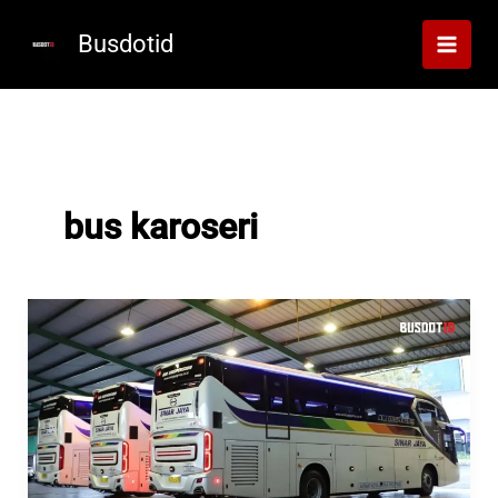
Lewati
ke
Busdotid
konten
bus karoseri