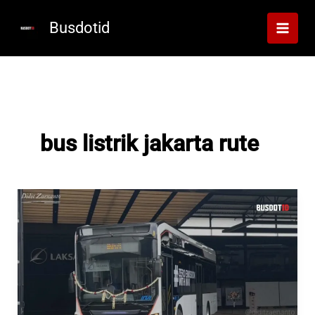
Lewati
ke
Busdotid
konten
bus listrik jakarta rute