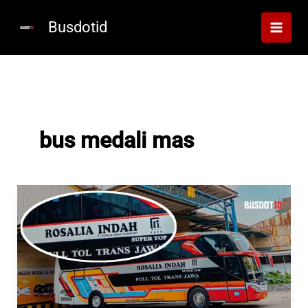
Lewati
ke
Busdotid
konten
bus medali mas