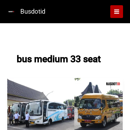
Lewati
ke
Busdotid
konten
bus medium 33 seat