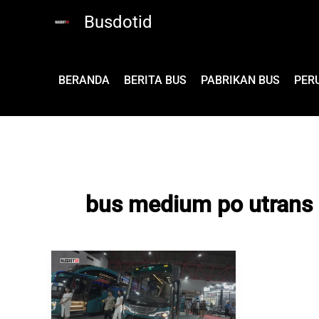
Lewati
Busdotid
ke
konten
BERANDA
BERITA BUS
PABRIKAN BUS
PER
bus medium po utrans