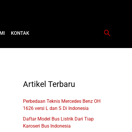
Cari
MI
KONTAK
Artikel Terbaru
Perbedaan Teknis Mercedes Benz OH
1626 versi L dan S Di Indonesia
Daftar Model Bus Listrik Dari Tiap
Karoseri Bus Indonesia