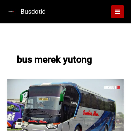
Lewati
ke
Busdotid
konten
bus merek yutong