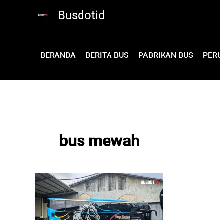
Lewati
Busdotid
ke
konten
BERANDA
BERITA BUS
PABRIKAN BUS
PER
bus mewah