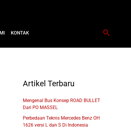
Cari
MI
KONTAK
Artikel Terbaru
Mengenal Bus Konsep ROAD BULLET
Dari PO MASSEL
Perbedaan Teknis Mercedes Benz OH
1626 versi L dan S Di Indonesia