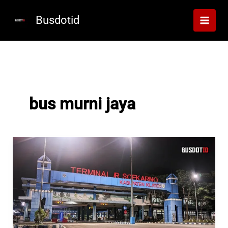
Lewati
ke
Busdotid
konten
bus murni jaya