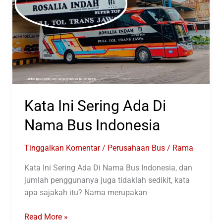
Kata Ini Sering Ada Di
Nama Bus Indonesia
Tinggalkan Komentar
/
Perusahaan Bus
/
Rama
Kata Ini Sering Ada Di Nama Bus Indonesia, dan
jumlah penggunanya juga tidaklah sedikit, kata
apa sajakah itu? Nama merupakan
Kata
Read More »