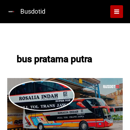
Lewati
ke
Busdotid
konten
bus pratama putra