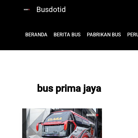
Lewati
Busdotid
ke
konten
BERANDA
BERITA BUS
PABRIKAN BUS
PER
bus prima jaya