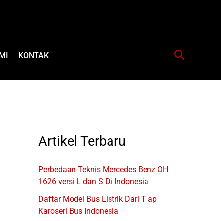
Cari
MI
KONTAK
Artikel Terbaru
Perbedaan Teknis Mercedes Benz OH
1626 versi L dan S Di Indonesia
Daftar Model Bus Listrik Dari Tiap
Karoseri Bus Indonesia