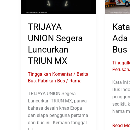
TRIJAYA
Kata
UNION Segera
Ada
Luncurkan
Bus 
TRIUN MX
Tinggal
Perusah
Tinggalkan Komentar
/
Berita
Bus
,
Pabrikan Bus
/
Rama
Kata Ini
Bus Indo
TRIJAYA UNION Segera
penggun
Luncurkan TRIUN MX, punya
sedikit,
bahasa desain khas Eropa
Nama m
dan siapa pengguna pertama
dari bus ini. Kemarin tanggal
Kata
Read Mo
[…]