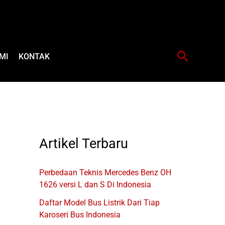
Cari
MI
KONTAK
Artikel Terbaru
Perbedaan Teknis Mercedes Benz OH
1626 versi L dan S Di Indonesia
Daftar Model Bus Listrik Dari Tiap
Karoseri Bus Indonesia