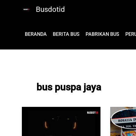
Lewati
Busdotid
ke
konten
BERANDA
BERITA BUS
PABRIKAN BUS
PER
bus puspa jaya