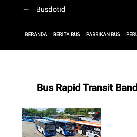
Lewati
Busdotid
ke
konten
BERANDA
BERITA BUS
PABRIKAN BUS
PER
Bus Rapid Transit Ban