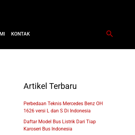
Cari
MI
KONTAK
Artikel Terbaru
Perbedaan Teknis Mercedes Benz OH
1626 versi L dan S Di Indonesia
Daftar Model Bus Listrik Dari Tiap
Karoseri Bus Indonesia