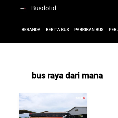
Lewati
Busdotid
ke
konten
BERANDA
BERITA BUS
PABRIKAN BUS
PER
bus raya dari mana