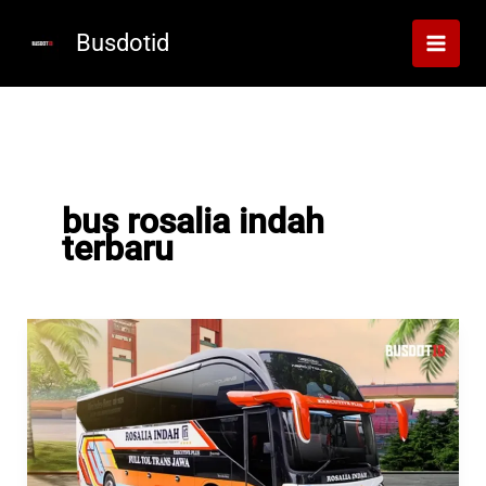
Lewati
ke
Busdotid
konten
bus rosalia indah
terbaru