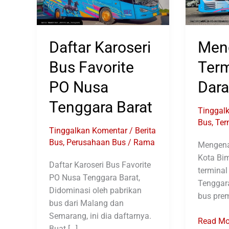
Daftar Karoseri
Men
Bus Favorite
Term
PO Nusa
Dara
Tenggara Barat
Tinggal
Bus
,
Ter
Tinggalkan Komentar
/
Berita
Bus
,
Perusahaan Bus
/
Rama
Mengena
Kota Bim
Daftar Karoseri Bus Favorite
terminal
PO Nusa Tenggara Barat,
Tenggara
Didominasi oleh pabrikan
bus prem
bus dari Malang dan
Semarang, ini dia daftarnya.
Mengena
Read Mo
Buat […]