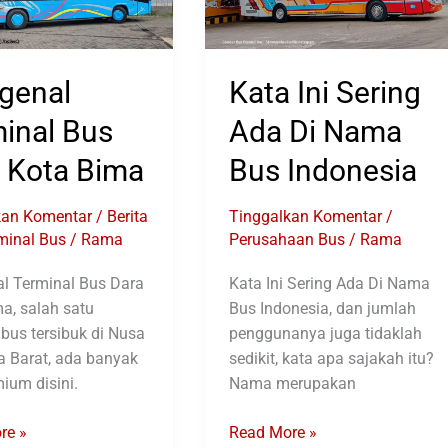
genal
Kata Ini Sering
inal Bus
Ada Di Nama
 Kota Bima
Bus Indonesia
kan Komentar
/
Berita
Tinggalkan Komentar
/
minal Bus
/
Rama
Perusahaan Bus
/
Rama
l Terminal Bus Dara
Kata Ini Sering Ada Di Nama
a, salah satu
Bus Indonesia, dan jumlah
 bus tersibuk di Nusa
penggunanya juga tidaklah
 Barat, ada banyak
sedikit, kata apa sajakah itu?
ium disini.
Nama merupakan
l
Kata
re »
Read More »