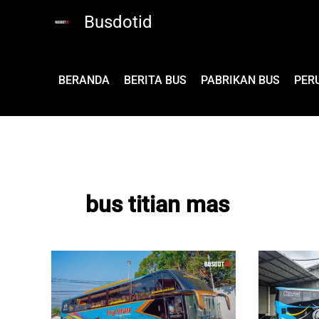
Lewati
Busdotid
ke
konten
BERANDA
BERITA BUS
PABRIKAN BUS
PER
bus titian mas