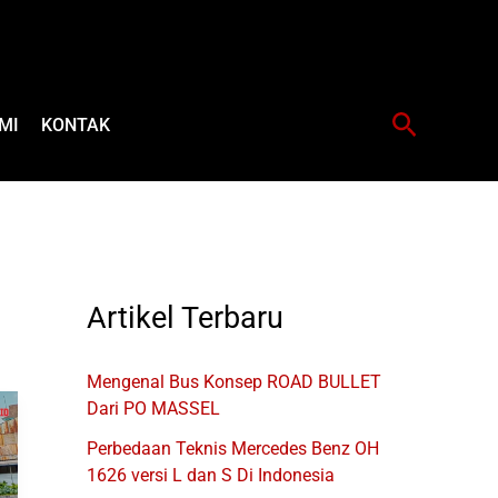
Cari
MI
KONTAK
Artikel Terbaru
Mengenal Bus Konsep ROAD BULLET
Dari PO MASSEL
Perbedaan Teknis Mercedes Benz OH
1626 versi L dan S Di Indonesia