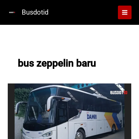
Lewati
ke
Busdotid
konten
bus zeppelin baru