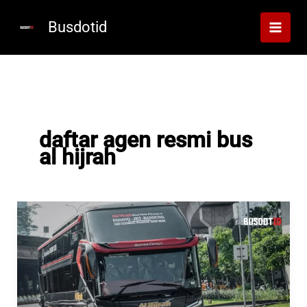
Lewati
ke
Busdotid
konten
daftar agen resmi bus
al hijrah