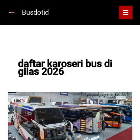
Lewati
ke
Busdotid
konten
daftar karoseri bus di
giias 2026