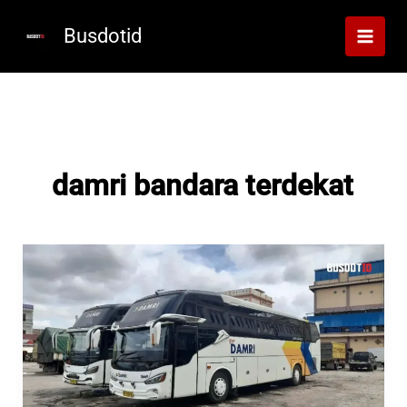
Lewati
ke
Busdotid
konten
damri bandara terdekat