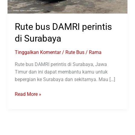
Rute bus DAMRI perintis
di Surabaya
Tinggalkan Komentar
/
Rute Bus
/
Rama
Rute bus DAMRI perintis di Surabaya, Jawa
Timur dan ini dapat membantu kamu untuk
bepergian ke Surabaya dan sekitarnya. Mau […]
Rute
Read More »
bus
DAMRI
perintis
di
Surabaya