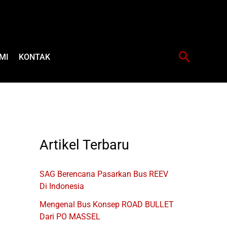
Cari
MI
KONTAK
Artikel Terbaru
SAG Berencana Pasarkan Bus REEV
Di Indonesia
Mengenal Bus Konsep ROAD BULLET
Dari PO MASSEL