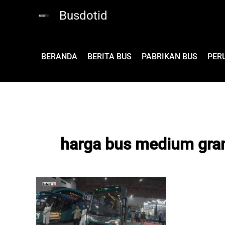
Lewati
Busdotid
ke
konten
BERANDA
BERITA BUS
PABRIKAN BUS
PER
harga bus medium gran