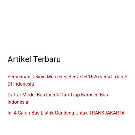
Sasis
Bus
OF
1623
EURO
4
Produksi
Mercedes
Artikel Terbaru
Benz
Perbedaan Teknis Mercedes Benz OH 1626 versi L dan S
Di Indonesia
Daftar Model Bus Listrik Dari Tiap Karoseri Bus
Indonesia
Ini 4 Calon Bus Listrik Gandeng Untuk TRANSJAKARTA