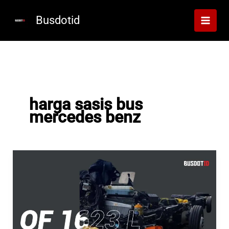
Lewati
ke
Busdotid
konten
harga sasis bus
mercedes benz