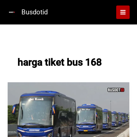
Lewati
ke
Busdotid
konten
harga tiket bus 168