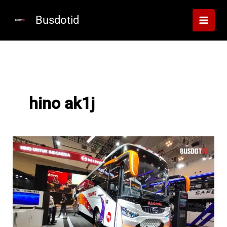
Lewati
ke
Busdotid
konten
hino ak1j