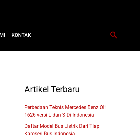
Cari
MI
KONTAK
Artikel Terbaru
Perbedaan Teknis Mercedes Benz OH
1626 versi L dan S Di Indonesia
Daftar Model Bus Listrik Dari Tiap
Karoseri Bus Indonesia