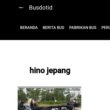
Lewati
Busdotid
ke
konten
BERANDA
BERITA BUS
PABRIKAN BUS
PER
hino jepang