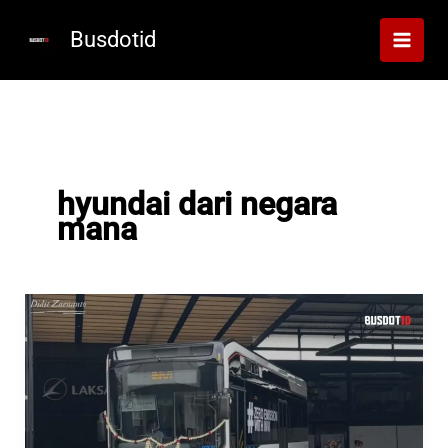
Lewati
ke
Busdotid
konten
hyundai dari negara
mana