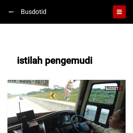
Lewati
ke
Busdotid
konten
istilah pengemudi