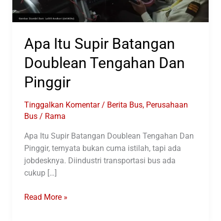
Apa Itu Supir Batangan
Doublean Tengahan Dan
Pinggir
Tinggalkan Komentar
/
Berita Bus
,
Perusahaan
Bus
/
Rama
Apa Itu Supir Batangan Doublean Tengahan Dan
Pinggir, ternyata bukan cuma istilah, tapi ada
jobdesknya. Diindustri transportasi bus ada
cukup […]
Apa
Read More »
Itu