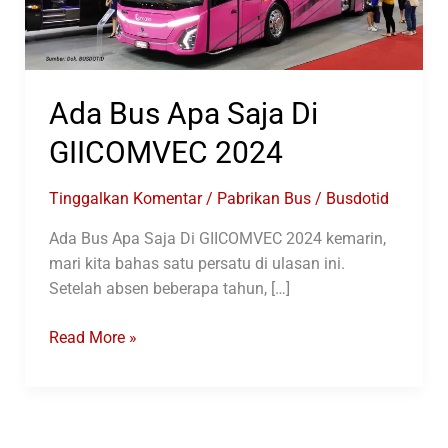
Ada Bus Apa Saja Di
GIICOMVEC 2024
Tinggalkan Komentar
/
Pabrikan Bus
/
Busdotid
Ada Bus Apa Saja Di GIICOMVEC 2024 kemarin,
mari kita bahas satu persatu di ulasan ini.
Setelah absen beberapa tahun, […]
Ada
Read More »
Bus
Apa
Saja
Di