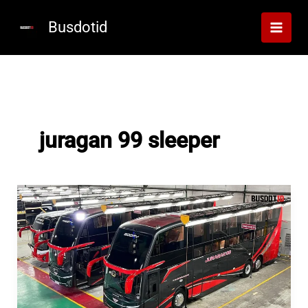
Lewati
ke
Busdotid
konten
juragan 99 sleeper