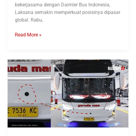
bekerjasama dengan Daimler Bus Indonesia,
Laksana semakin memperkuat posisinya dipasar
global. Rabu,
Laksana
Read More »
Ekspor
Bus
Ke
Sri
Lanka