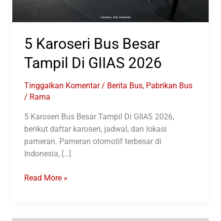
5 Karoseri Bus Besar
Tampil Di GIIAS 2026
Tinggalkan Komentar
/
Berita Bus
,
Pabrikan Bus
/
Rama
5 Karoseri Bus Besar Tampil Di GIIAS 2026,
berikut daftar karoseri, jadwal, dan lokasi
pameran. Pameran otomotif terbesar di
Indonesia, […]
5
Read More »
Karoseri
Bus
Besar