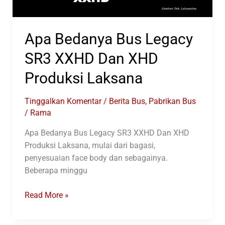
Apa Bedanya Bus Legacy
SR3 XXHD Dan XHD
Produksi Laksana
Tinggalkan Komentar
/
Berita Bus
,
Pabrikan Bus
/
Rama
Apa Bedanya Bus Legacy SR3 XXHD Dan XHD
Produksi Laksana, mulai dari bagasi,
penyesuaian face body dan sebagainya.
Beberapa minggu
Apa
Read More »
Bedanya
Bus