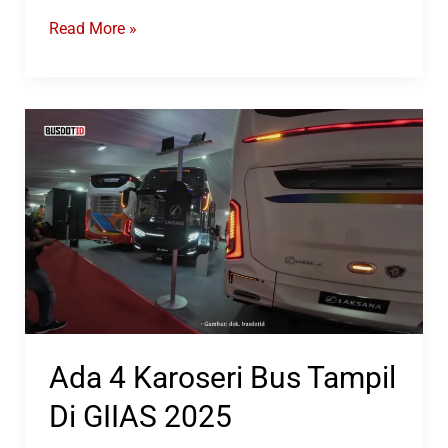
4
Read More »
Karoseri
Bus
Ini
Jadi
Langganan
Banyak
Klub
Sepakbola
Indonesia
Ada 4 Karoseri Bus Tampil
Di GIIAS 2025