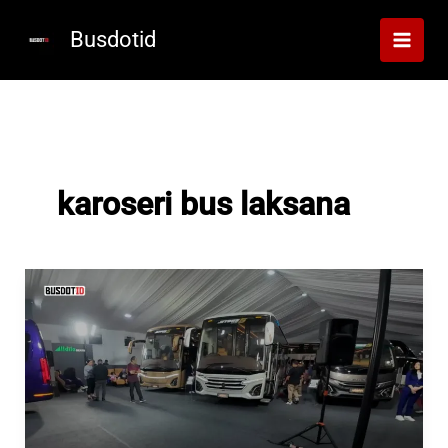
Lewati
ke
Busdotid
konten
karoseri bus laksana