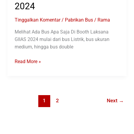
2024
Tinggalkan Komentar
/
Pabrikan Bus
/
Rama
Melihat Ada Bus Apa Saja Di Booth Laksana
GIIAS 2024 mulai dari bus Listrik, bus ukuran
medium, hingga bus double
Melihat
Read More »
Ada
Bus
Apa
Saja
Di
1
2
Next
→
Booth
Laksana
GIIAS
2024