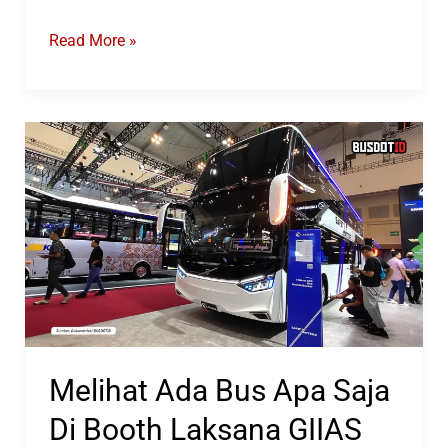
Daftar
Read More »
Karoseri
Bus
Favorite
PO
Nusa
Tenggara
Barat
Melihat Ada Bus Apa Saja
Di Booth Laksana GIIAS