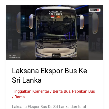
Legacy
SR3
XXHD
Dan
XHD
Produksi
Laksana
Laksana Ekspor Bus Ke
Sri Lanka
Tinggalkan Komentar
/
Berita Bus
,
Pabrikan Bus
/
Rama
Laksana Ekspor Bus Ke Sri Lanka dan turut