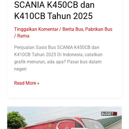
SCANIA K450CB dan
K410CB Tahun 2025
Tinggalkan Komentar
/
Berita Bus
,
Pabrikan Bus
/
Rama
Penjualan Sasis Bus SCANIA K450CB dan
K410CB Tahun 2025 Di Indonesia, catatkan
grafik menurun, ada apa? Pasar bus dalam
negeri
Penjualan
Read More »
Sasis
Bus
SCANIA
K450CB
dan
K410CB