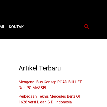
Cari
MI
KONTAK
Artikel Terbaru
Mengenal Bus Konsep ROAD BULLET
Dari PO MASSEL
Perbedaan Teknis Mercedes Benz OH
1626 versi L dan S Di Indonesia