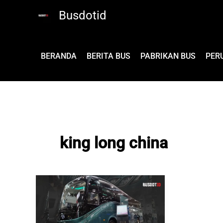
Lewati
Busdotid
ke
konten
BERANDA
BERITA BUS
PABRIKAN BUS
PER
king long china