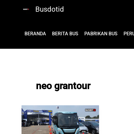
Lewati
Busdotid
ke
konten
BERANDA
BERITA BUS
PABRIKAN BUS
PER
neo grantour