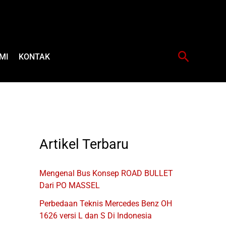
Cari
MI
KONTAK
Artikel Terbaru
Mengenal Bus Konsep ROAD BULLET
Dari PO MASSEL
Perbedaan Teknis Mercedes Benz OH
1626 versi L dan S Di Indonesia