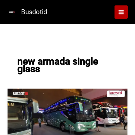
Lewati
ke
Busdotid
konten
new armada single
glass