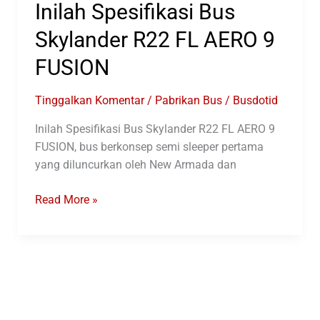
Inilah Spesifikasi Bus
Skylander R22 FL AERO 9
FUSION
Tinggalkan Komentar
/
Pabrikan Bus
/
Busdotid
Inilah Spesifikasi Bus Skylander R22 FL AERO 9
FUSION, bus berkonsep semi sleeper pertama
yang diluncurkan oleh New Armada dan
Inilah
Read More »
Spesifikasi
Bus
Skylander
R22
FL
AERO