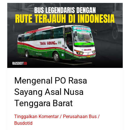
FL
VISION
8
TOURING
Tampil
di
Busworld
Mengenal PO Rasa
Sayang Asal Nusa
Tenggara Barat
Tinggalkan Komentar
/
Perusahaan Bus
/
Busdotid