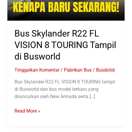
Bus Skylander R22 FL
VISION 8 TOURING Tampil
di Busworld
Tinggalkan Komentar
/
Pabrikan Bus
/
Busdotid
Bus Skylander R22 FL VISION 8 TOURING tampil
di Busworld dan bus model terbaru yang
diluncurkan oleh New Armada serta […]
Bus
Read More »
Skylander
R22