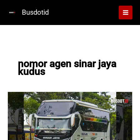
Lewati
ke
Busdotid
konten
nomor agen sinar jaya
kudus