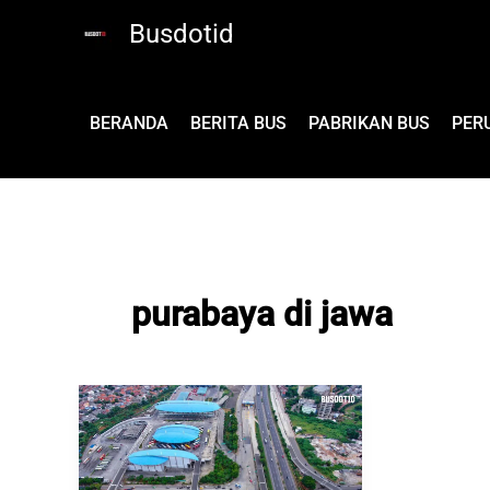
Lewati
Busdotid
ke
konten
BERANDA
BERITA BUS
PABRIKAN BUS
PER
purabaya di jawa