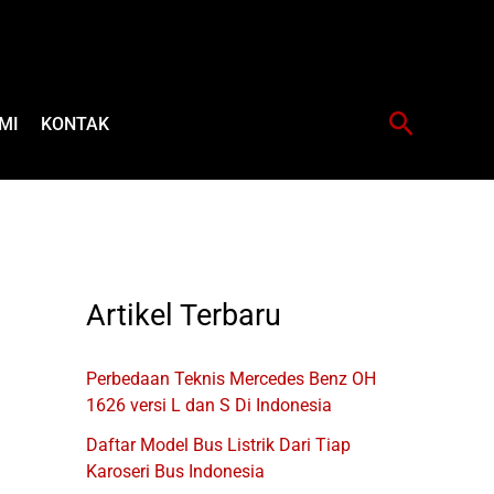
Cari
MI
KONTAK
Artikel Terbaru
Perbedaan Teknis Mercedes Benz OH
1626 versi L dan S Di Indonesia
Daftar Model Bus Listrik Dari Tiap
Karoseri Bus Indonesia