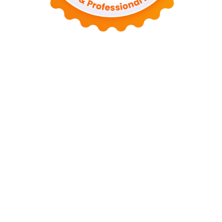
Tentang Kami
Kontak
Sitemap
Kebijakan Privasi
Syarat dan Ketentuan
Disclaimer
Copyright © 2026 Busdotid. All Rights Reserved.