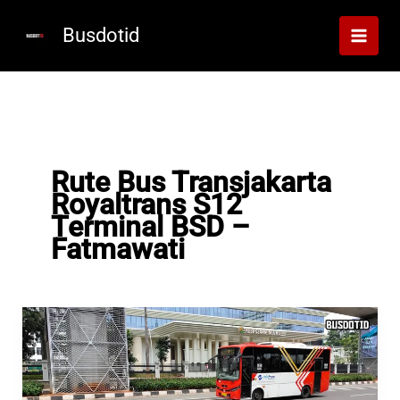
Lewati
ke
Busdotid
konten
Rute Bus Transjakarta
Royaltrans S12
Terminal BSD –
Fatmawati