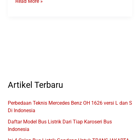
Rute
Read More »
Bus
Transjakarta
Royaltrans
S12
Terminal
BSD
–
Fatmawati
Artikel Terbaru
Perbedaan Teknis Mercedes Benz OH 1626 versi L dan S
Di Indonesia
Daftar Model Bus Listrik Dari Tiap Karoseri Bus
Indonesia